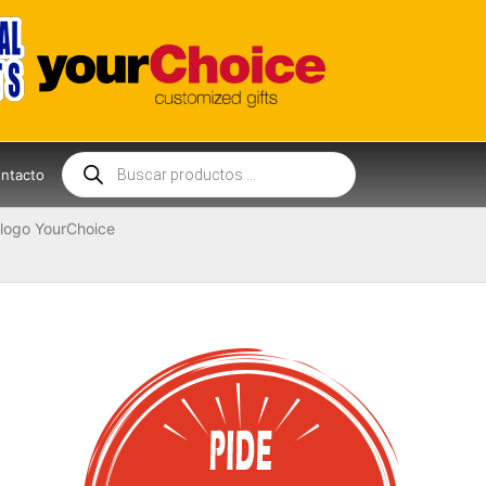
Búsqueda
de
ntacto
productos
logo YourChoice