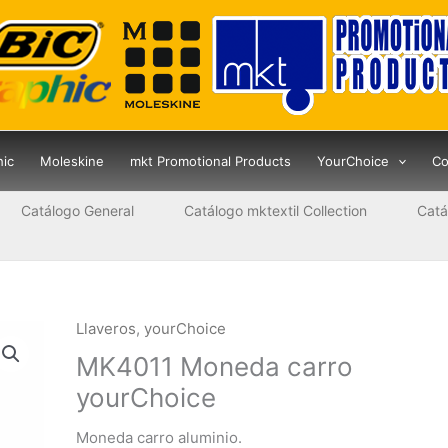
hic
Moleskine
mkt Promotional Products
YourChoice
Co
Catálogo General
Catálogo mktextil Collection
Catá
Llaveros
,
yourChoice
MK4011 Moneda carro
yourChoice
Moneda carro aluminio.