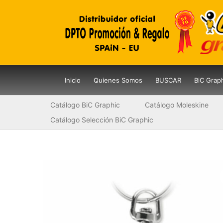
Ir
al
contenido
Inicio
Quienes Somos
BUSCAR
BiC Grap
Catálogo BiC Graphic
Catálogo Moleskine
Catálogo Selección BiC Graphic