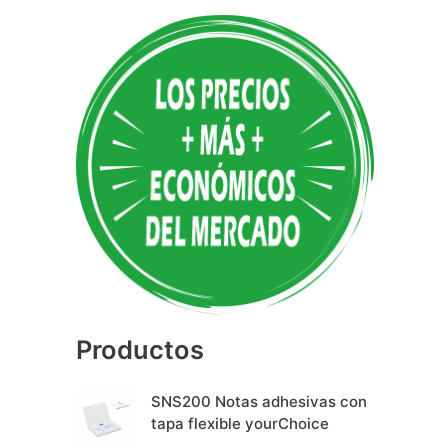
A
l
t
e
r
n
a
t
i
v
e
Productos
:
SNS200 Notas adhesivas con
tapa flexible yourChoice