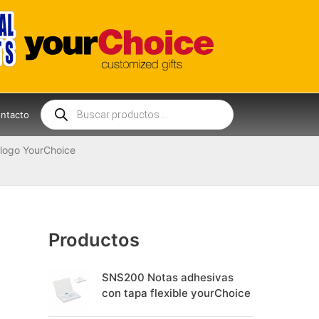
Búsqueda
de
ntacto
productos
logo YourChoice
Productos
SNS200 Notas adhesivas
con tapa flexible yourChoice