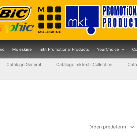
hic
Moleskine
mkt Promotional Products
YourChoice
Co
Catálogo General
Catálogo mktextil Collection
Catá