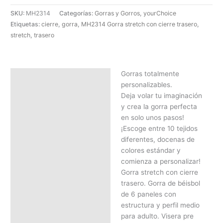
SKU:
MH2314
Categorías:
Gorras y Gorros
,
yourChoice
Etiquetas:
cierre
,
gorra
,
MH2314 Gorra stretch con cierre trasero
,
stretch
,
trasero
Gorras totalmente
Descripción
personalizables.
SOLICITAR PRESUPUESTO |
Deja volar tu imaginación
MEJOR PRECIO SEGÚN
y crea la gorra perfecta
CANTIDAD
en solo unos pasos!
¡Escoge entre 10 tejidos
diferentes, docenas de
colores estándar y
comienza a personalizar!
Gorra stretch con cierre
trasero. Gorra de béisbol
de 6 paneles con
estructura y perfil medio
para adulto. Visera pre