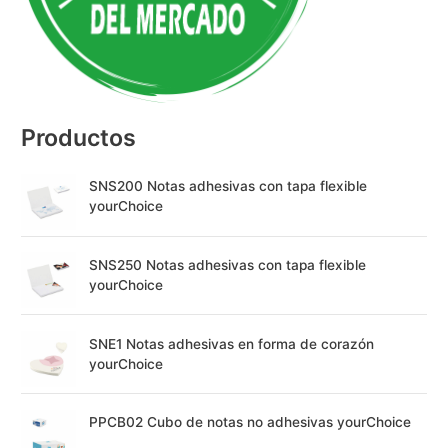
t
i
v
e
:
Productos
SNS200 Notas adhesivas con tapa flexible
yourChoice
SNS250 Notas adhesivas con tapa flexible
yourChoice
SNE1 Notas adhesivas en forma de corazón
yourChoice
PPCB02 Cubo de notas no adhesivas yourChoice