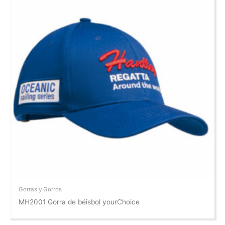
Gorras y Gorros
MH2001 Gorra de béisbol yourChoice