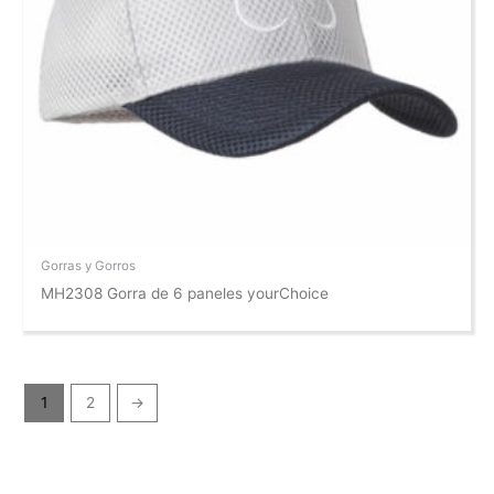
Gorras y Gorros
MH2308 Gorra de 6 paneles yourChoice
1
2
→