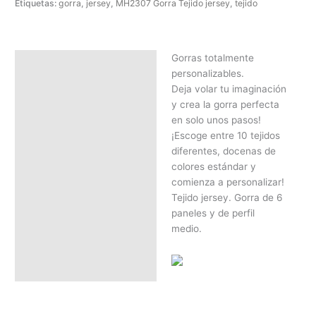
Etiquetas:
gorra
,
jersey
,
MH2307 Gorra Tejido jersey
,
tejido
Gorras totalmente
Descripción
personalizables.
SOLICITAR PRESUPUESTO |
Deja volar tu imaginación
MEJOR PRECIO SEGÚN
y crea la gorra perfecta
CANTIDAD
en solo unos pasos!
¡Escoge entre 10 tejidos
diferentes, docenas de
colores estándar y
comienza a personalizar!
Tejido jersey. Gorra de 6
paneles y de perfil
medio.