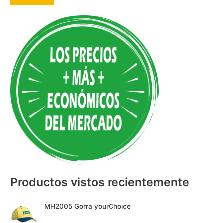
A
l
t
e
r
n
a
t
i
v
e
:
Productos vistos recientemente
MH2005 Gorra yourChoice