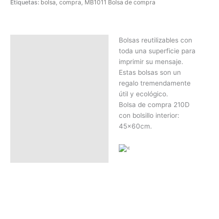
Etiquetas:
bolsa
,
compra
,
MB1011 Bolsa de compra
Bolsas reutilizables con
Descripción
toda una superficie para
SOLICITAR PRESUPUESTO |
imprimir su mensaje.
MEJOR PRECIO SEGÚN
Estas bolsas son un
CANTIDAD
regalo tremendamente
útil y ecológico.
Bolsa de compra 210D
con bolsillo interior:
45x60cm.
«