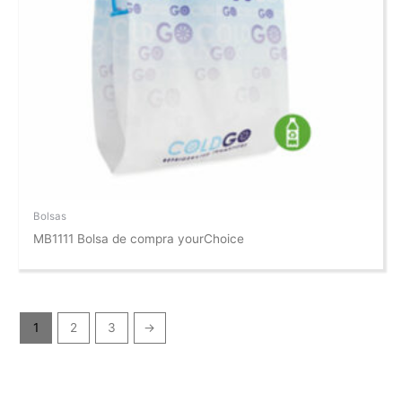
Bolsas
MB1111 Bolsa de compra yourChoice
1
2
3
→