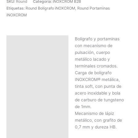
SKU:
Round
Categoría:
iNOXCROM B2B
Etiquetas:
Round Bolígrafo iNOXCROM
,
Round Portaminas
iNOXCROM
Bolígrafo y portaminas
Descripción
con mecanismo de
SOLICITAR PRESUPUESTO |
pulsación, cuerpo
MEJOR PRECIO SEGÚN
metálico lacado y
CANTIDAD
terminales cromados.
Carga de bolígrafo
INOXCROM® metálica,
tinta soft, con punta de
acero inoxidable y bola
de carburo de tungsteno
de 1mm.
Mecanismo de lápiz
metálico, con grafito de
0,7 mm y dureza HB.