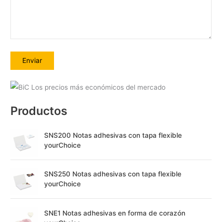
A
l
Productos
t
e
SNS200 Notas adhesivas con tapa flexible
r
yourChoice
n
a
SNS250 Notas adhesivas con tapa flexible
t
yourChoice
i
v
SNE1 Notas adhesivas en forma de corazón
e