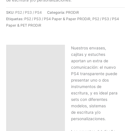
de escritura y/o personalizaciones.
SKU:
PS2 / PS3 / PS4
Categoría:
PRODiR
Etiquetas:
PS2 / PS3 / PS4 Paper & Paper PRODiR
,
PS2 / PS3 / PS4
Paper & PET PRODiR
Nuestros envases,
Descripción
cajitas y estuches
SOLICITAR PRESUPUESTO |
aportan un extra de
MEJOR PRECIO SEGÚN
comunicación: el nuevo
CANTIDAD
PS4 transparente puede
presentar uno o dos
instrumentos de
escritura, y es ideal para
sets con diferentes
modelos, sistemas
de escritura y/o
personalizaciones.