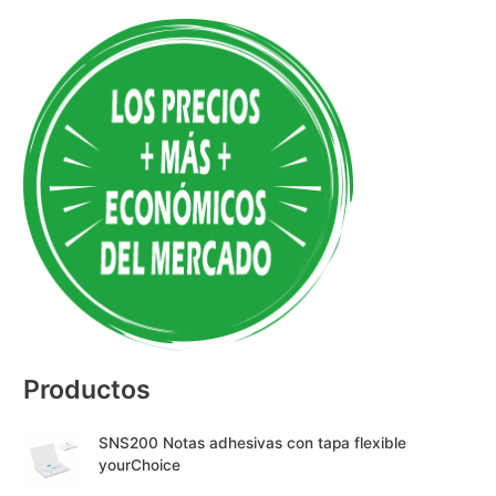
A
l
t
e
r
n
a
t
i
v
e
:
Productos
SNS200 Notas adhesivas con tapa flexible
yourChoice