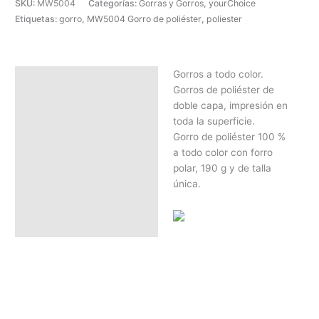
SKU:
MW5004
Categorías:
Gorras y Gorros
,
yourChoice
Etiquetas:
gorro
,
MW5004 Gorro de poliéster
,
poliester
Gorros a todo color.
Descripción
Gorros de poliéster de
SOLICITAR PRESUPUESTO |
doble capa, impresión en
MEJOR PRECIO SEGÚN
toda la superficie.
CANTIDAD
Gorro de poliéster 100 %
a todo color con forro
polar, 190 g y de talla
única.