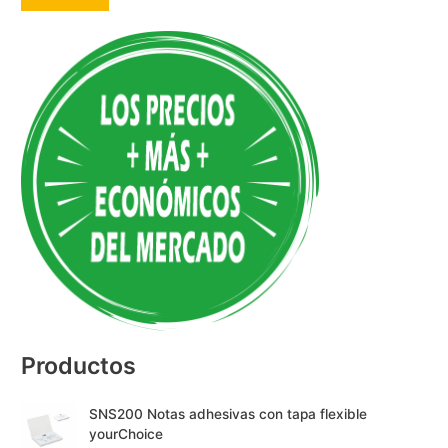
A
l
t
e
r
n
a
t
i
v
e
:
Productos
SNS200 Notas adhesivas con tapa flexible
yourChoice