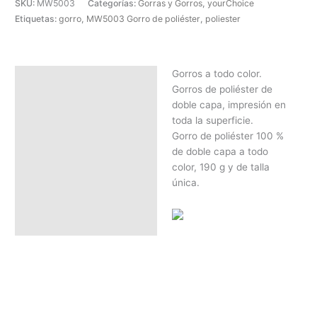
SKU:
MW5003
Categorías:
Gorras y Gorros
,
yourChoice
Etiquetas:
gorro
,
MW5003 Gorro de poliéster
,
poliester
Gorros a todo color.
Descripción
Gorros de poliéster de
SOLICITAR PRESUPUESTO |
doble capa, impresión en
MEJOR PRECIO SEGÚN
toda la superficie.
CANTIDAD
Gorro de poliéster 100 %
de doble capa a todo
color, 190 g y de talla
única.