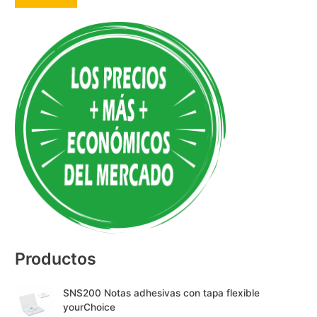
A
l
t
e
r
n
a
t
i
v
e
:
Productos
SNS200 Notas adhesivas con tapa flexible
yourChoice