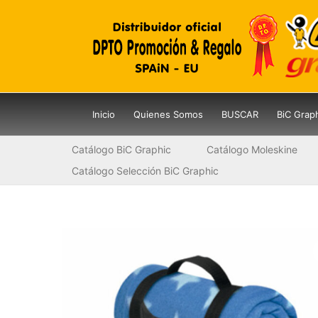
Ir
al
contenido
Inicio
Quienes Somos
BUSCAR
BiC Grap
Catálogo BiC Graphic
Catálogo Moleskine
Catálogo Selección BiC Graphic