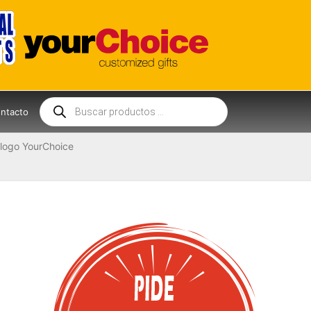
Búsqueda
de
ntacto
productos
logo YourChoice