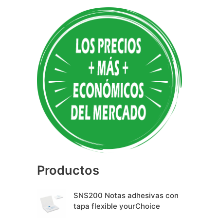
A
l
t
e
r
n
a
t
i
v
e
Productos
:
SNS200 Notas adhesivas con
tapa flexible yourChoice