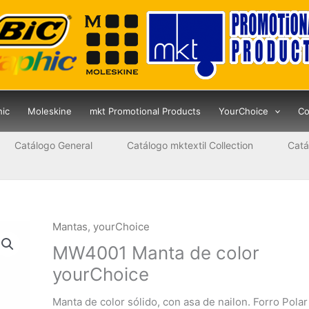
hic
Moleskine
mkt Promotional Products
YourChoice
Co
Catálogo General
Catálogo mktextil Collection
Catá
Mantas
,
yourChoice
MW4001 Manta de color
yourChoice
Manta de color sólido, con asa de nailon. Forro Polar