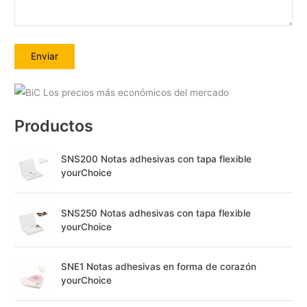
A
l
Productos
t
e
SNS200 Notas adhesivas con tapa flexible
r
yourChoice
n
a
SNS250 Notas adhesivas con tapa flexible
t
yourChoice
i
v
SNE1 Notas adhesivas en forma de corazón
e
yourChoice
: