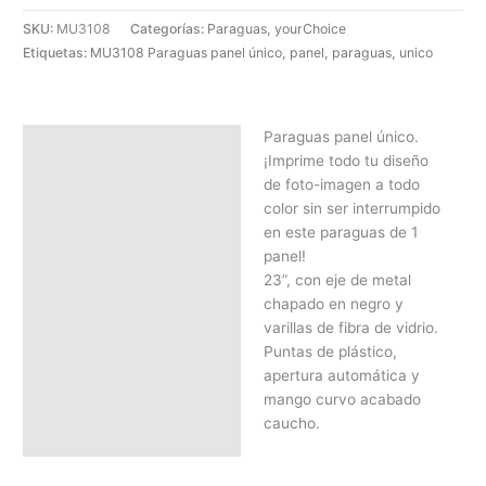
SKU:
MU3108
Categorías:
Paraguas
,
yourChoice
Etiquetas:
MU3108 Paraguas panel único
,
panel
,
paraguas
,
unico
Paraguas panel único.
Descripción
¡Imprime todo tu diseño
SOLICITAR PRESUPUESTO |
de foto-imagen a todo
MEJOR PRECIO SEGÚN
color sin ser interrumpido
CANTIDAD
en este paraguas de 1
panel!
23”, con eje de metal
chapado en negro y
varillas de fibra de vidrio.
Puntas de plástico,
apertura automática y
mango curvo acabado
caucho.