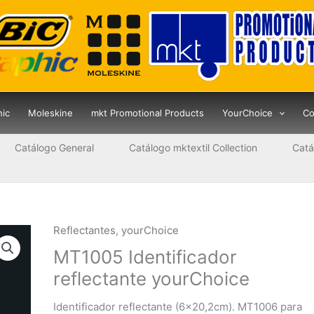
hic
Moleskine
mkt Promotional Products
YourChoice
Co
Catálogo General
Catálogo mktextil Collection
Catá
Reflectantes
,
yourChoice
MT1005 Identificador
reflectante yourChoice
Identificador reflectante (6×20,2cm). MT1006 para