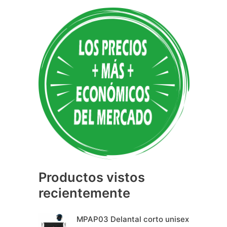
A
l
t
e
r
n
a
t
i
v
e
Productos vistos
:
recientemente
MPAP03 Delantal corto unisex