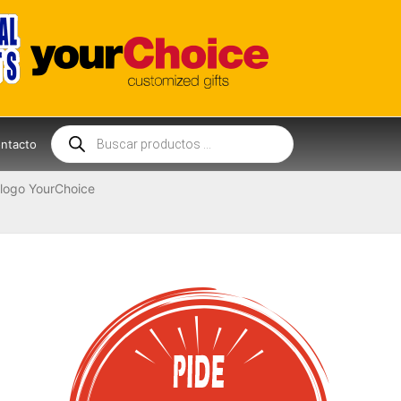
Búsqueda
de
ntacto
productos
logo YourChoice