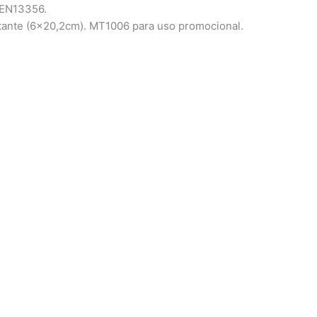
E EN13356.
ectante (6×20,2cm). MT1006 para uso promocional.