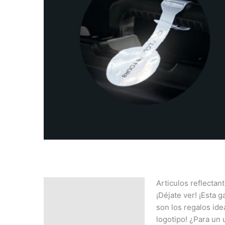
Articulos reflectant
Descripción
¡Déjate ver! ¡Esta 
SOLICITAR
son los regalos idea
PRESUPUESTO | MEJOR
logotipo! ¿Para un