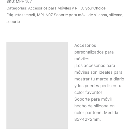
SKU:
MPHN07
Categorías:
Accesorios para Móviles y RFID
,
yourChoice
Etiquetas:
movil
,
MPHN07 Soporte para móvil de silicona
,
silicona
,
soporte
Accesorios
Descripción
personalizados para
SOLICITAR PRESUPUESTO |
móviles.
MEJOR PRECIO SEGÚN
¡Los accesorios para
CANTIDAD
móviles son ideales para
mostrar tu marca a diario
y los puedes pedir en tu
color favorito!
Soporte para móvil
hecho de silicona en
color pantone. Medida:
85x42x2mm.