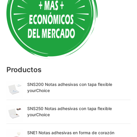
r
n
a
t
i
v
e
:
Productos
SNS200 Notas adhesivas con tapa flexible
yourChoice
SNS250 Notas adhesivas con tapa flexible
yourChoice
SNE1 Notas adhesivas en forma de corazón