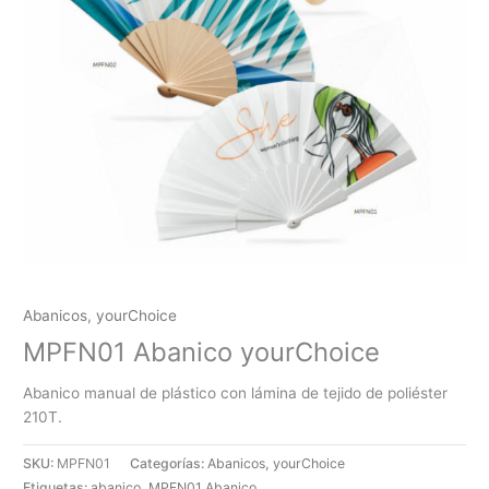
Abanicos
,
yourChoice
MPFN01 Abanico yourChoice
Abanico manual de plástico con lámina de tejido de poliéster
210T.
SKU:
MPFN01
Categorías:
Abanicos
,
yourChoice
Etiquetas:
abanico
,
MPFN01 Abanico