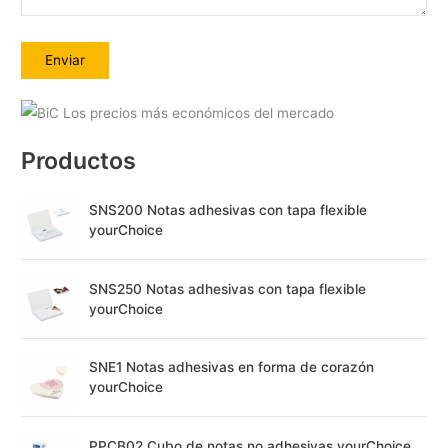
A
l
Productos
t
e
SNS200 Notas adhesivas con tapa flexible
r
yourChoice
n
a
SNS250 Notas adhesivas con tapa flexible
t
yourChoice
i
v
SNE1 Notas adhesivas en forma de corazón
e
yourChoice
:
PPCB02 Cubo de notas no adhesivas yourChoice