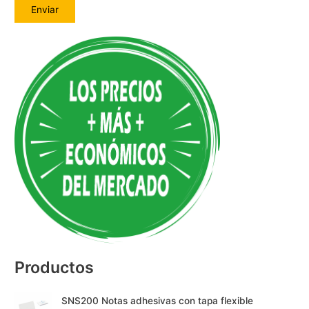
A
l
t
e
r
n
a
t
i
v
e
:
Productos
SNS200 Notas adhesivas con tapa flexible