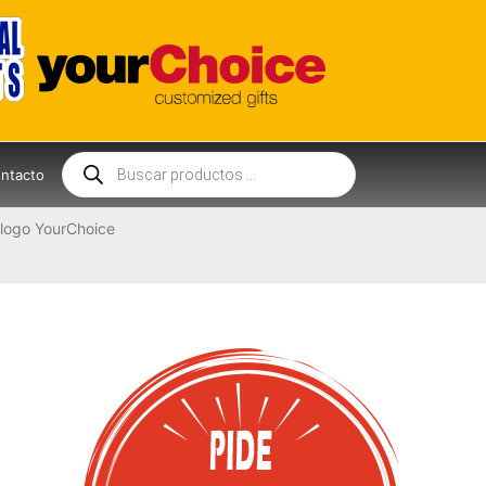
Búsqueda
de
ntacto
productos
logo YourChoice