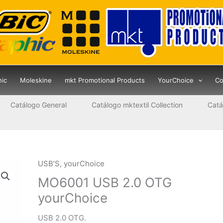
hic
Moleskine
mkt Promotional Products
YourChoice
Co
Catálogo General
Catálogo mktextil Collection
Catá
USB’S
,
yourChoice
MO6001 USB 2.0 OTG
yourChoice
USB 2.0 OTG.