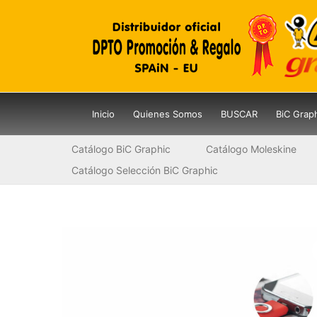
Ir
al
contenido
Inicio
Quienes Somos
BUSCAR
BiC Grap
Catálogo BiC Graphic
Catálogo Moleskine
Catálogo Selección BiC Graphic