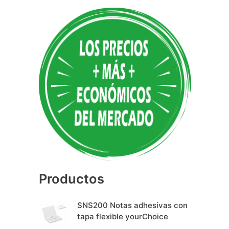
A
l
t
e
r
n
a
t
i
v
e
Productos
:
SNS200 Notas adhesivas con
tapa flexible yourChoice