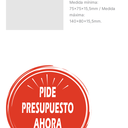
Medida mínima:
75x75x15,5mm / Medida
máxima:
140x80x15,5mm.