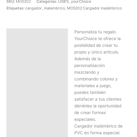
SKU:
MO5202
Categorías:
USB’S
,
yourChoice
Etiquetas:
cargador
,
inalambrico
,
MO5202 Cargador inalámbrico
Personaliza tu regalo.
Descripción
YourChoice te ofrece la
SOLICITAR PRESUPUESTO |
posibilidad de crear tu
MEJOR PRECIO SEGÚN
propio y único artículo.
CANTIDAD
Además de la
personalización
mezclando y
combinando colores y
materiales a juego,
puedes también
satisfacer a tus clientes
dándoles la oportunidad
de crear formas
especiales.
Cargador inalámbrico de
PVC en forma especial.