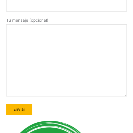
Tu mensaje (opcional)
A
l