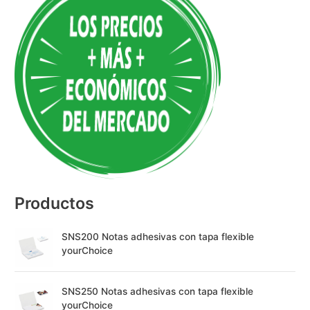
t
e
r
n
a
t
i
v
e
:
Productos
SNS200 Notas adhesivas con tapa flexible
yourChoice
SNS250 Notas adhesivas con tapa flexible
yourChoice