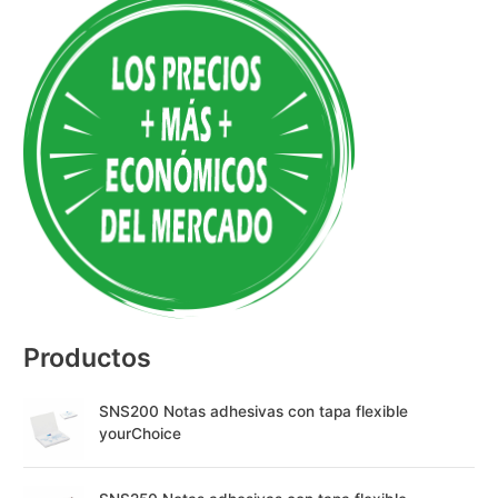
l
t
e
r
n
a
t
i
v
e
:
Productos
SNS200 Notas adhesivas con tapa flexible
yourChoice