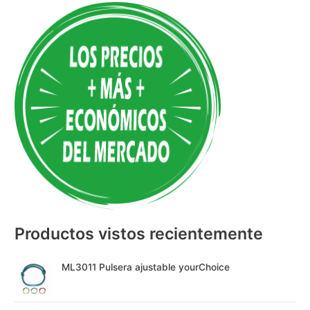
A
l
t
e
r
n
a
t
i
v
e
:
Productos vistos recientemente
ML3011 Pulsera ajustable yourChoice