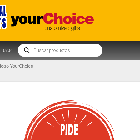
Búsqueda
de
ntacto
productos
logo YourChoice