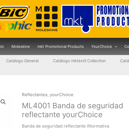
hic
Moleskine
mkt Promotional Products
YourChoice
Co
Catálogo General
Catálogo mktextil Collection
Catá
Reflectantes
,
yourChoice
ML4001 Banda de seguridad
reflectante yourChoice
Banda de seguridad reflectante (Normativa