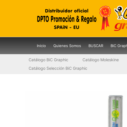
Ir
al
contenido
Inicio
Quienes Somos
BUSCAR
BiC Grap
Catálogo BiC Graphic
Catálogo Moleskine
Catálogo Selección BiC Graphic