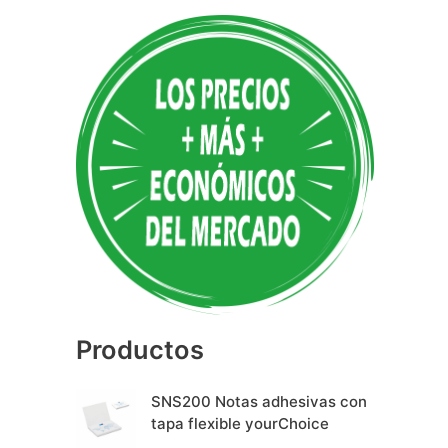
A
l
t
e
r
n
a
t
i
v
e
Productos
:
SNS200 Notas adhesivas con
tapa flexible yourChoice