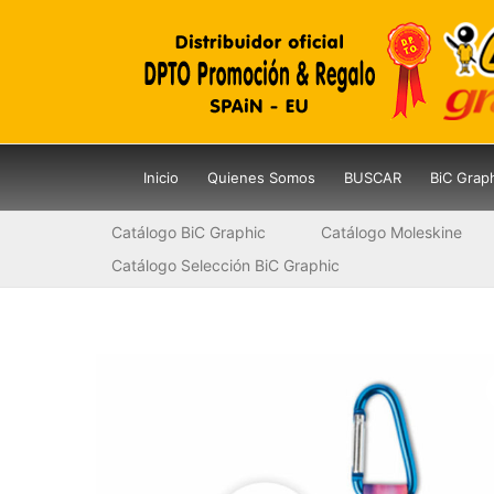
Ir
al
contenido
Inicio
Quienes Somos
BUSCAR
BiC Grap
Catálogo BiC Graphic
Catálogo Moleskine
Catálogo Selección BiC Graphic