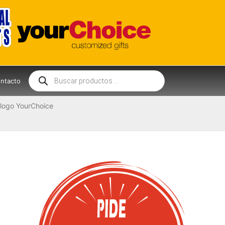
Búsqueda
de
ntacto
productos
logo YourChoice