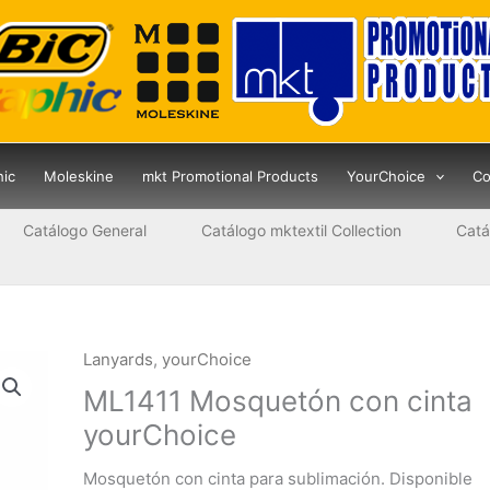
hic
Moleskine
mkt Promotional Products
YourChoice
Co
Catálogo General
Catálogo mktextil Collection
Catá
Lanyards
,
yourChoice
ML1411 Mosquetón con cinta
yourChoice
Mosquetón con cinta para sublimación. Disponible