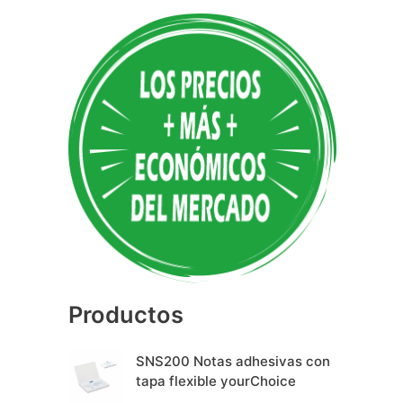
A
l
t
e
r
n
a
t
i
v
e
Productos
:
SNS200 Notas adhesivas con
tapa flexible yourChoice