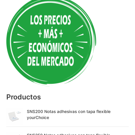
l
t
e
r
n
a
t
i
v
e
:
Productos
SNS200 Notas adhesivas con tapa flexible
yourChoice