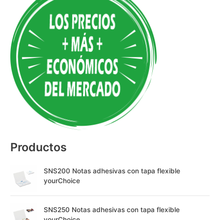
l
t
e
r
n
a
t
i
v
e
:
Productos
SNS200 Notas adhesivas con tapa flexible
yourChoice
SNS250 Notas adhesivas con tapa flexible
yourChoice