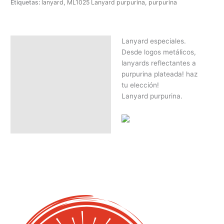
Etiquetas:
lanyard
,
ML1025 Lanyard purpurina
,
purpurina
Lanyard especiales.
Descripción
Desde logos metálicos,
SOLICITAR PRESUPUESTO |
lanyards reflectantes a
MEJOR PRECIO SEGÚN
purpurina plateada! haz
CANTIDAD
tu elección!
Lanyard purpurina.