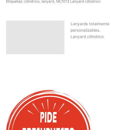
Etiquetas:
cilíndrico
,
lanyard
,
ML1013 Lanyard cilíndrico
Lanyards totalmente
Descripción
personalizables.
SOLICITAR PRESUPUESTO |
Lanyard cilíndrico.
MEJOR PRECIO SEGÚN
CANTIDAD