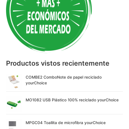
r
n
a
t
i
v
e
:
Productos vistos recientemente
COMBE2 ComboNote de papel reciclado
yourChoice
MO1082 USB Plástico 100% reciclado yourChoice
MPGC04 Toallita de microfibra yourChoice