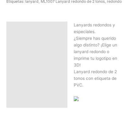
Etiquetas:
lanyard
,
ML1007 Lanyard redondo de 2 tonos
,
redondo
Lanyards redondos y
Descripción
especiales.
SOLICITAR PRESUPUESTO |
¿Siempre has querido
MEJOR PRECIO SEGÚN
algo distinto? ¡Elige un
CANTIDAD
lanyard redondo o
imprime tu logotipo en
3D!
Lanyard redondo de 2
tonos con etiqueta de
PVC.