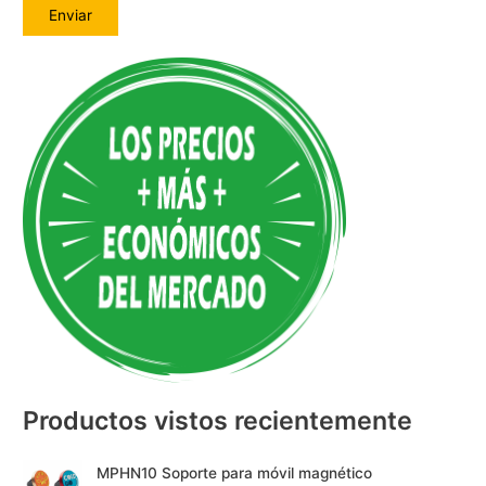
A
l
t
e
r
n
a
t
i
v
e
:
Productos vistos recientemente
MPHN10 Soporte para móvil magnético