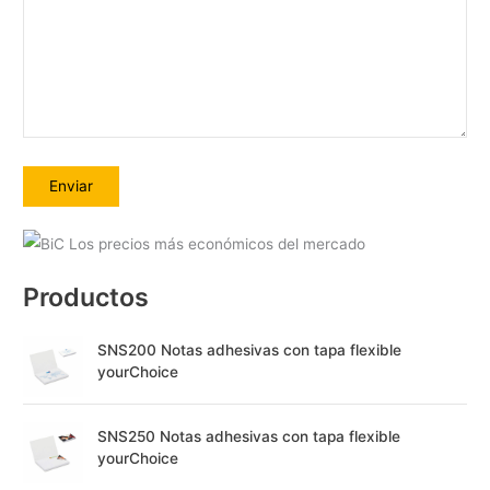
A
l
Productos
t
e
SNS200 Notas adhesivas con tapa flexible
r
yourChoice
n
a
SNS250 Notas adhesivas con tapa flexible
t
yourChoice
i