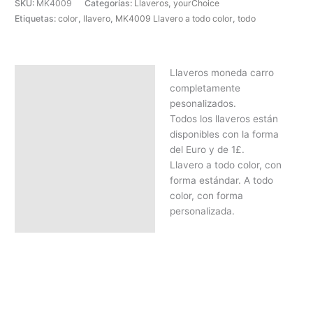
SKU:
MK4009
Categorías:
Llaveros
,
yourChoice
Etiquetas:
color
,
llavero
,
MK4009 Llavero a todo color
,
todo
Llaveros moneda carro
Descripción
completamente
SOLICITAR PRESUPUESTO |
pesonalizados.
MEJOR PRECIO SEGÚN
Todos los llaveros están
CANTIDAD
disponibles con la forma
del Euro y de 1£.
Llavero a todo color, con
forma estándar. A todo
color, con forma
personalizada.