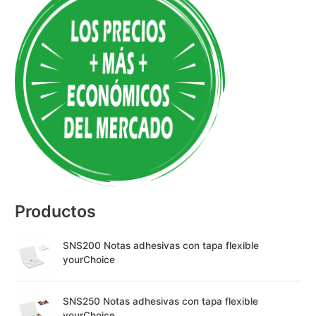
l
t
e
r
n
a
t
i
v
e
:
Productos
SNS200 Notas adhesivas con tapa flexible
yourChoice
SNS250 Notas adhesivas con tapa flexible
yourChoice