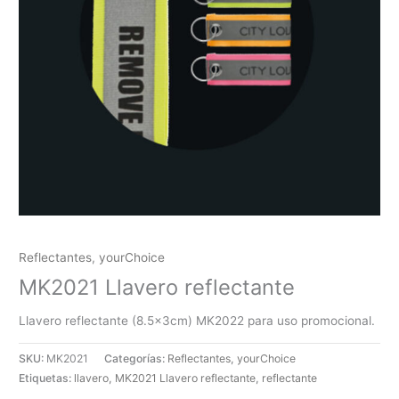
Reflectantes
,
yourChoice
MK2021 Llavero reflectante
Llavero reflectante (8.5x3cm) MK2022 para uso promocional.
SKU:
MK2021
Categorías:
Reflectantes
,
yourChoice
Etiquetas:
llavero
,
MK2021 Llavero reflectante
,
reflectante