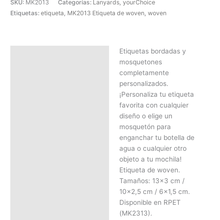
SKU:
MK2013
Categorías:
Lanyards
,
yourChoice
Etiquetas:
etiqueta
,
MK2013 Etiqueta de woven
,
woven
Etiquetas bordadas y
Descripción
mosquetones
SOLICITAR PRESUPUESTO |
completamente
MEJOR PRECIO SEGÚN
personalizados.
CANTIDAD
¡Personaliza tu etiqueta
favorita con cualquier
diseño o elige un
mosquetón para
enganchar tu botella de
agua o cualquier otro
objeto a tu mochila!
Etiqueta de woven.
Tamaños: 13×3 cm /
10×2,5 cm / 6×1,5 cm.
Disponible en RPET
(MK2313).