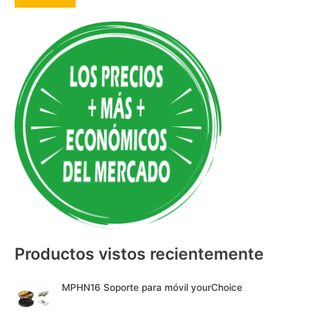
A
l
t
e
r
n
a
t
i
v
e
:
Productos vistos recientemente
MPHN16 Soporte para móvil yourChoice