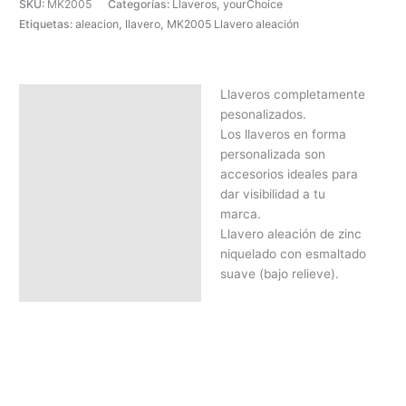
SKU:
MK2005
Categorías:
Llaveros
,
yourChoice
Etiquetas:
aleacion
,
llavero
,
MK2005 Llavero aleación
Llaveros completamente
Descripción
pesonalizados.
SOLICITAR PRESUPUESTO |
Los llaveros en forma
MEJOR PRECIO SEGÚN
personalizada son
CANTIDAD
accesorios ideales para
dar visibilidad a tu
marca.
Llavero aleación de zinc
niquelado con esmaltado
suave (bajo relieve).