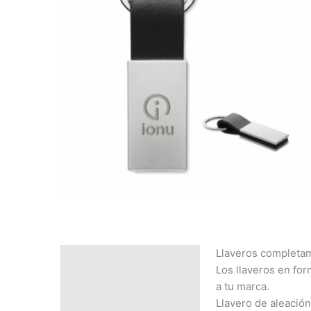
Llaveros completa
Descripción
Los llaveros en for
SOLICITAR
a tu marca.
PRESUPUESTO | MEJOR
Llavero de aleación