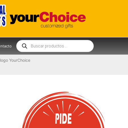
Búsqueda
de
ntacto
productos
logo YourChoice