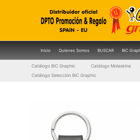
Ir
al
contenido
Inicio
Quienes Somos
BUSCAR
BiC Grap
Catálogo BiC Graphic
Catálogo Moleskine
Catálogo Selección BiC Graphic