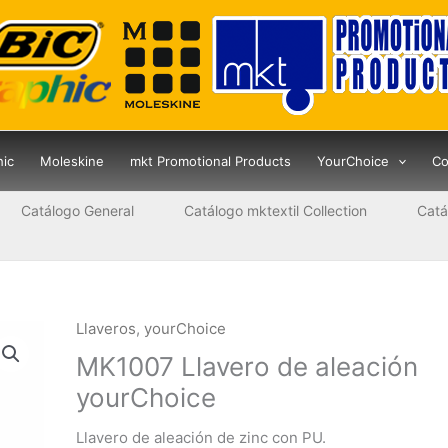
hic
Moleskine
mkt Promotional Products
YourChoice
Co
Catálogo General
Catálogo mktextil Collection
Catá
Llaveros
,
yourChoice
MK1007 Llavero de aleación
yourChoice
Llavero de aleación de zinc con PU.