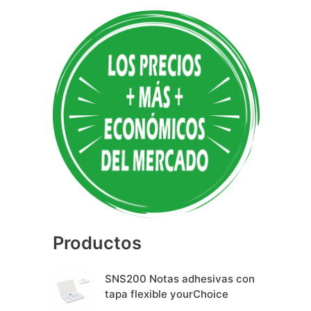
A
l
t
e
r
n
a
t
i
v
e
Productos
:
SNS200 Notas adhesivas con
tapa flexible yourChoice