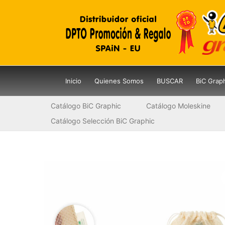
Ir
al
contenido
Inicio
Quienes Somos
BUSCAR
BiC Grap
Catálogo BiC Graphic
Catálogo Moleskine
Catálogo Selección BiC Graphic