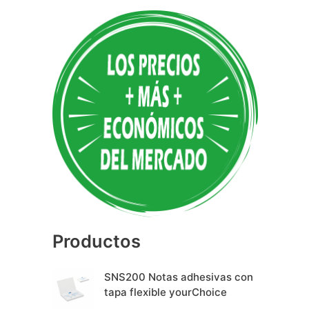
A
l
t
e
r
n
a
t
i
v
e
Productos
:
SNS200 Notas adhesivas con
tapa flexible yourChoice