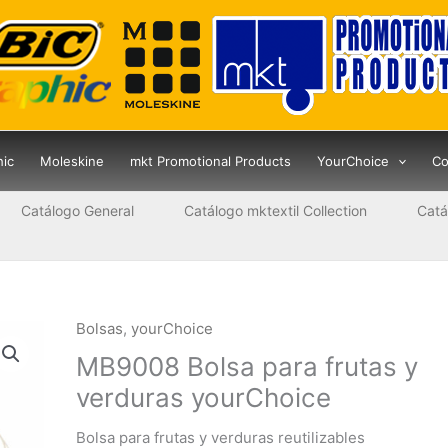
hic
Moleskine
mkt Promotional Products
YourChoice
Co
Catálogo General
Catálogo mktextil Collection
Catá
Bolsas
,
yourChoice
MB9008 Bolsa para frutas y
verduras yourChoice
Bolsa para frutas y verduras reutilizables