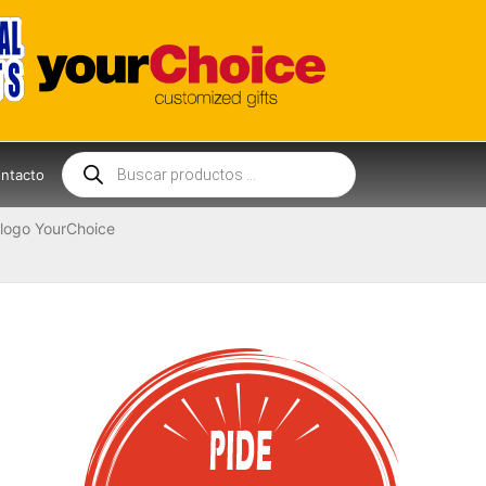
Búsqueda
de
ntacto
productos
logo YourChoice