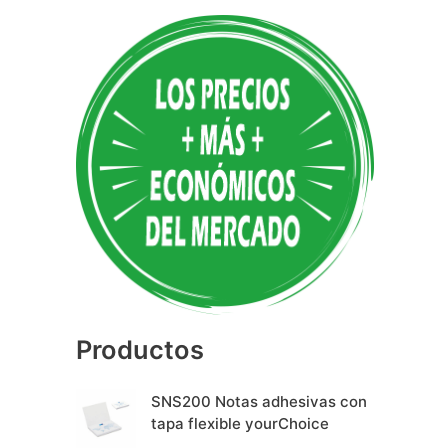
A
l
t
e
r
n
a
t
i
v
e
Productos
:
SNS200 Notas adhesivas con
tapa flexible yourChoice