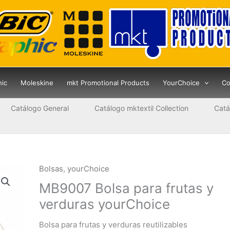
hic
Moleskine
mkt Promotional Products
YourChoice
Co
Catálogo General
Catálogo mktextil Collection
Catá
Bolsas
,
yourChoice
MB9007 Bolsa para frutas y
verduras yourChoice
Bolsa para frutas y verduras reutilizables