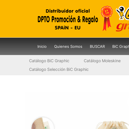
Ir
al
contenido
Inicio
Quienes Somos
BUSCAR
BiC Grap
Catálogo BiC Graphic
Catálogo Moleskine
Catálogo Selección BiC Graphic