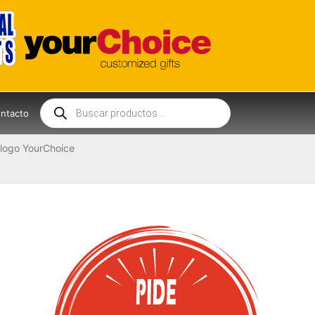
Búsqueda
de
ntacto
productos
logo YourChoice