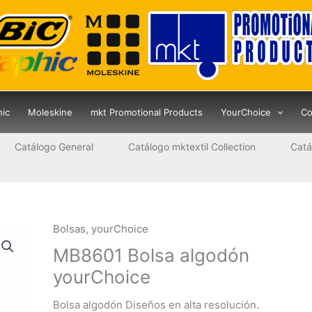
hic
Moleskine
mkt Promotional Products
YourChoice
Co
Catálogo General
Catálogo mktextil Collection
Catá
Bolsas
,
yourChoice
MB8601 Bolsa algodón
yourChoice
Bolsa algodón Diseños en alta resolución.