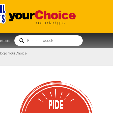
Búsqueda
de
ntacto
productos
logo YourChoice