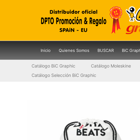
Ir
al
contenido
Inicio
Quienes Somos
BUSCAR
BiC Grap
Catálogo BiC Graphic
Catálogo Moleskine
Catálogo Selección BiC Graphic