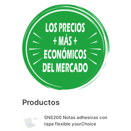
A
l
t
e
r
n
a
t
i
v
e
Productos
:
SNS200 Notas adhesivas con
tapa flexible yourChoice