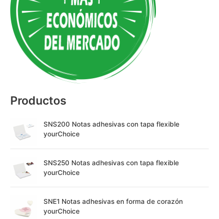
n
a
t
i
v
e
:
Productos
SNS200 Notas adhesivas con tapa flexible
yourChoice
SNS250 Notas adhesivas con tapa flexible
yourChoice
SNE1 Notas adhesivas en forma de corazón
yourChoice