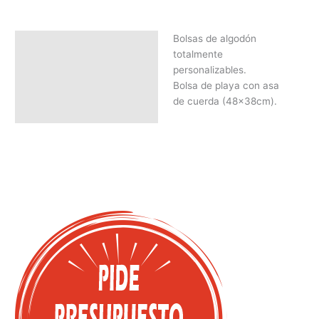
Bolsas de algodón
Descripción
totalmente
SOLICITAR PRESUPUESTO |
personalizables.
MEJOR PRECIO SEGÚN
Bolsa de playa con asa
CANTIDAD
de cuerda (48x38cm).