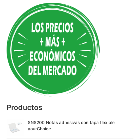
A
l
t
e
r
n
a
t
i
v
e
:
Productos
SNS200 Notas adhesivas con tapa flexible
yourChoice