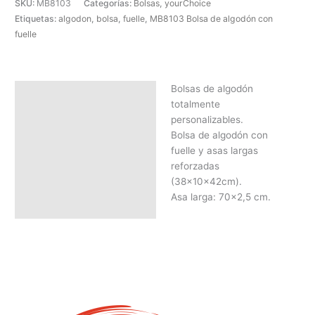
SKU:
MB8103
Categorías:
Bolsas
,
yourChoice
Etiquetas:
algodon
,
bolsa
,
fuelle
,
MB8103 Bolsa de algodón con
fuelle
Bolsas de algodón
Descripción
totalmente
SOLICITAR PRESUPUESTO |
personalizables.
MEJOR PRECIO SEGÚN
Bolsa de algodón con
CANTIDAD
fuelle y asas largas
reforzadas
(38x10x42cm).
Asa larga: 70×2,5 cm.