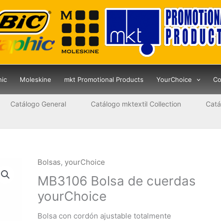
hic
Moleskine
mkt Promotional Products
YourChoice
Co
Catálogo General
Catálogo mktextil Collection
Catá
Bolsas
,
yourChoice
MB3106 Bolsa de cuerdas
yourChoice
Bolsa con cordón ajustable totalmente