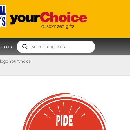
Búsqueda
de
ntacto
productos
logo YourChoice