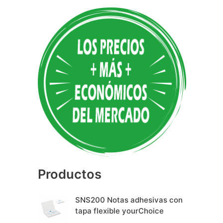
A
l
t
e
r
n
a
t
i
v
e
Productos
:
SNS200 Notas adhesivas con
tapa flexible yourChoice