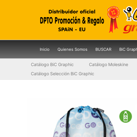
Ir
al
contenido
Inicio
Quienes Somos
BUSCAR
BiC Grap
Catálogo BiC Graphic
Catálogo Moleskine
Catálogo Selección BiC Graphic