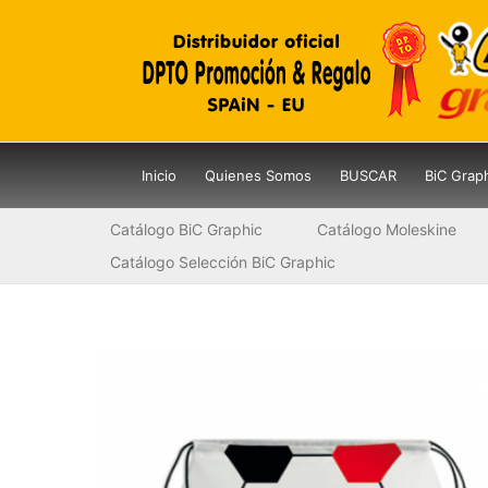
Ir
al
contenido
Inicio
Quienes Somos
BUSCAR
BiC Grap
Catálogo BiC Graphic
Catálogo Moleskine
Catálogo Selección BiC Graphic