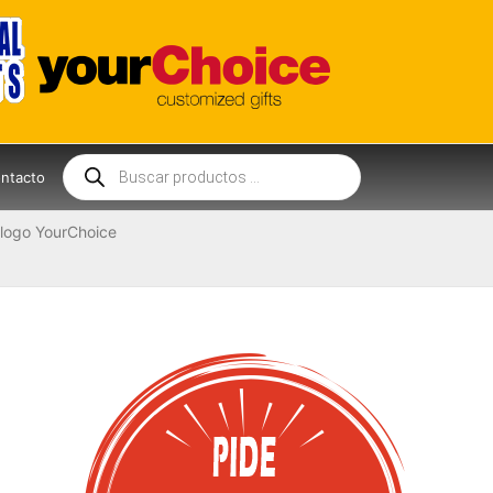
Búsqueda
de
ntacto
productos
logo YourChoice