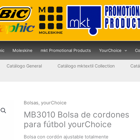
hic
Moleskine
mkt Promotional Products
YourChoice
Co
Catálogo General
Catálogo mktextil Collection
Catá
Bolsas
,
yourChoice
MB3010 Bolsa de cordones
para fútbol yourChoice
Bolsa con cordón ajustable totalmente