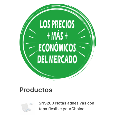
A
l
t
e
r
n
a
t
i
v
e
Productos
:
SNS200 Notas adhesivas con
tapa flexible yourChoice