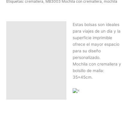
Etiquetas:
cremallera
,
MB3003 Mochila con cremallera
,
mochila
Estas bolsas son ideales
Descripción
para viajes de un día y la
SOLICITAR PRESUPUESTO |
superficie imprimible
MEJOR PRECIO SEGÚN
ofrece el mayor espacio
CANTIDAD
para su diseño
personalizado.
Mochila con cremallera y
bolsillo de malla:
35x45cm.
«