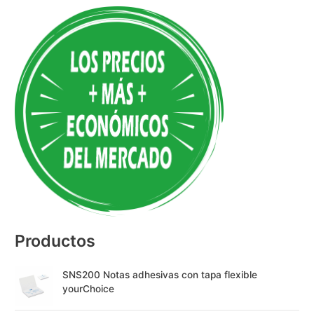
A
l
t
e
r
n
a
t
i
v
e
:
Productos
SNS200 Notas adhesivas con tapa flexible
yourChoice