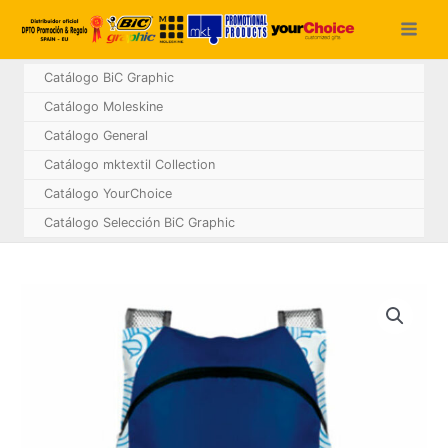
Ir
al
contenido
Catálogo BiC Graphic
Catálogo Moleskine
Catálogo General
Catálogo mktextil Collection
Catálogo YourChoice
Catálogo Selección BiC Graphic