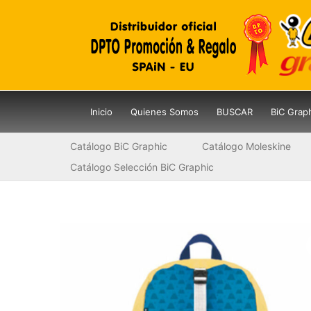
Ir
al
contenido
Inicio
Quienes Somos
BUSCAR
BiC Grap
Catálogo BiC Graphic
Catálogo Moleskine
Catálogo Selección BiC Graphic