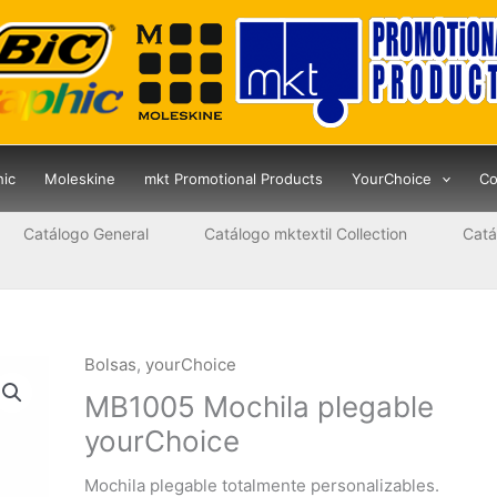
hic
Moleskine
mkt Promotional Products
YourChoice
Co
Catálogo General
Catálogo mktextil Collection
Catá
Bolsas
,
yourChoice
MB1005 Mochila plegable
yourChoice
Mochila plegable totalmente personalizables.