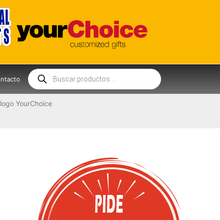
Búsqueda
de
ntacto
productos
logo YourChoice