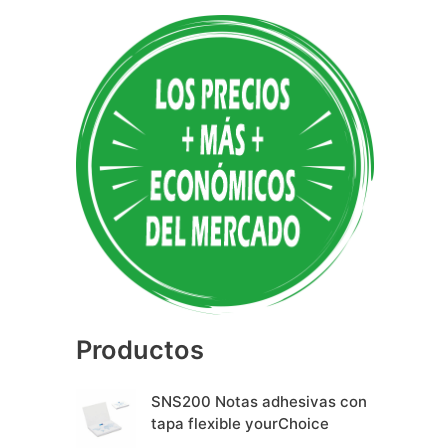
A
l
t
e
r
n
a
t
i
v
e
Productos
:
SNS200 Notas adhesivas con
tapa flexible yourChoice