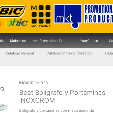
hic
Moleskine
mkt Promotional Products
YourChoice
Co
Catálogo General
Catálogo mktextil Collection
Catá
iNOXCROM B2B
Beat Bolígrafo y Portaminas
iNOXCROM
Bolígrafo y portaminas con mecanismo de