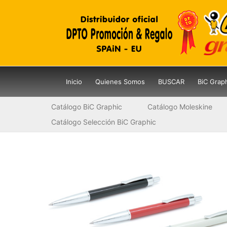
Ir
al
contenido
Inicio
Quienes Somos
BUSCAR
BiC Grap
Catálogo BiC Graphic
Catálogo Moleskine
Catálogo Selección BiC Graphic