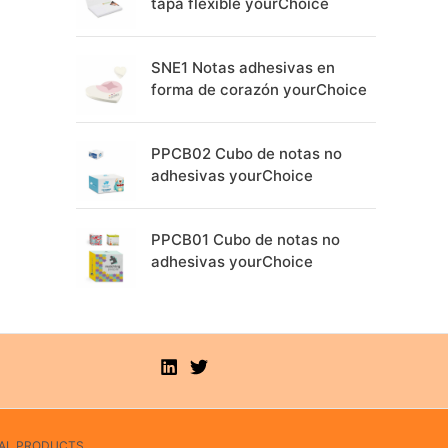
i
tapa flexible yourChoice
v
e
SNE1 Notas adhesivas en
forma de corazón yourChoice
:
PPCB02 Cubo de notas no
adhesivas yourChoice
PPCB01 Cubo de notas no
adhesivas yourChoice
ONAL PRODUCTS