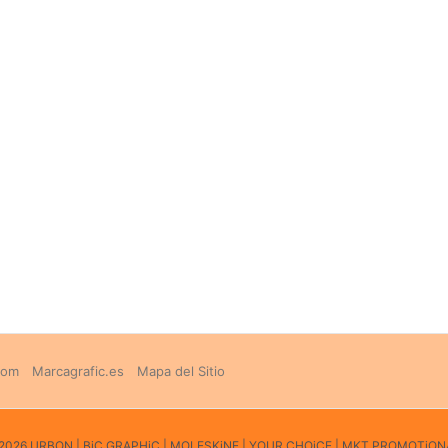
com
Marcagrafic.es
Mapa del Sitio
© 2026 URBON | BiC GRAPHiC | MOLESKiNE | YOUR CHOiCE | MKT PROMOTi