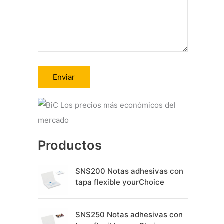
A
l
t
Productos
e
r
SNS200 Notas adhesivas con
n
tapa flexible yourChoice
a
t
SNS250 Notas adhesivas con