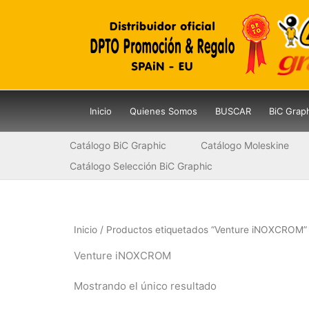
Ir
al
contenido
Inicio
Quienes Somos
BUSCAR
BiC Grap
Catálogo BiC Graphic
Catálogo Moleskine
Catálogo Selección BiC Graphic
Inicio
/ Productos etiquetados “Venture iNOXCROM”
Venture iNOXCROM
Mostrando el único resultado