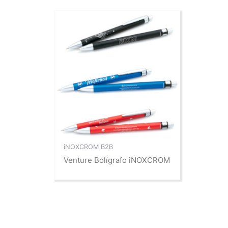
iNOXCROM B2B
Venture Bolígrafo iNOXCROM