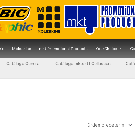
hic
Moleskine
mkt Promotional Products
YourChoice
Co
Catálogo General
Catálogo mktextil Collection
Catá